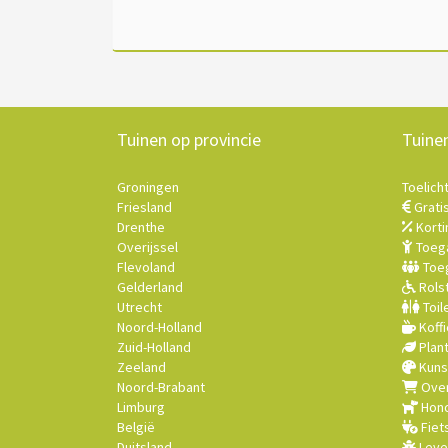
Tuinen op provincie
Tuine
Groningen
Toelich
Friesland
Grati
Drenthe
Korti
Overijssel
Toega
Flevoland
Toeg
Gelderland
Rolst
Utrecht
Toil
Noord-Holland
Koffi
Zuid-Holland
Plan
Zeeland
Kuns
Noord-Brabant
Over
Limburg
Hond
België
Fiet
Duitsland
Leve