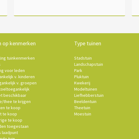
n op kenmerken
Type tuinen
ting tuinkenmerken
Stadstuin
s
Landschapstuin
ng voor leden
Park
nkelijk v. kinderen
Pluktuin
ankelijk v. groepen
Kwekerij
oeltoegankelijk
Modeltuinen
et beschikbaar
Liefhebberstuin
e/thee te krijgen
Beeldentuin
ten te koop
Theetuin
t te koop
Moestuin
ige te koop
en toegestaan
s laadpunt
nde tuin