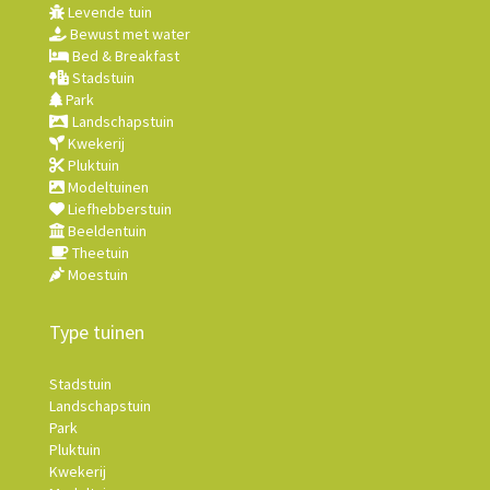
Levende tuin
Bewust met water
Bed & Breakfast
Stadstuin
Park
Landschapstuin
Kwekerij
Pluktuin
Modeltuinen
Liefhebberstuin
Beeldentuin
Theetuin
Moestuin
Type tuinen
Stadstuin
Landschapstuin
Park
Pluktuin
Kwekerij