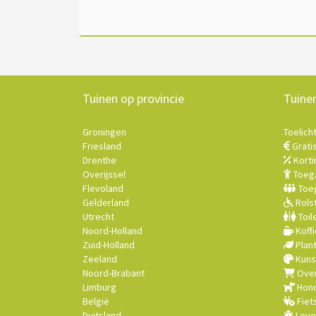
Tuinen op provincie
Tuine
Groningen
Toelich
Friesland
Grati
Drenthe
Korti
Overijssel
Toega
Flevoland
Toeg
Gelderland
Rolst
Utrecht
Toil
Noord-Holland
Koffi
Zuid-Holland
Plan
Zeeland
Kuns
Noord-Brabant
Over
Limburg
Hond
België
Fiet
Duitsland
Leve