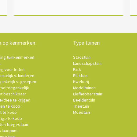
n op kenmerken
Type tuinen
ting tuinkenmerken
Stadstuin
s
Landschapstuin
ng voor leden
Park
nkelijk v. kinderen
Pluktuin
ankelijk v. groepen
Kwekerij
oeltoegankelijk
Modeltuinen
et beschikbaar
Liefhebberstuin
e/thee te krijgen
Beeldentuin
ten te koop
Theetuin
t te koop
Moestuin
ige te koop
en toegestaan
s laadpunt
nde tuin