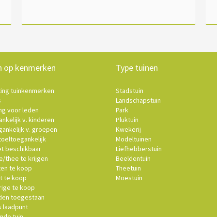
n op kenmerken
Type tuinen
ting tuinkenmerken
Stadstuin
s
Landschapstuin
ng voor leden
Park
nkelijk v. kinderen
Pluktuin
ankelijk v. groepen
Kwekerij
oeltoegankelijk
Modeltuinen
et beschikbaar
Liefhebberstuin
e/thee te krijgen
Beeldentuin
ten te koop
Theetuin
t te koop
Moestuin
ige te koop
en toegestaan
s laadpunt
nde tuin