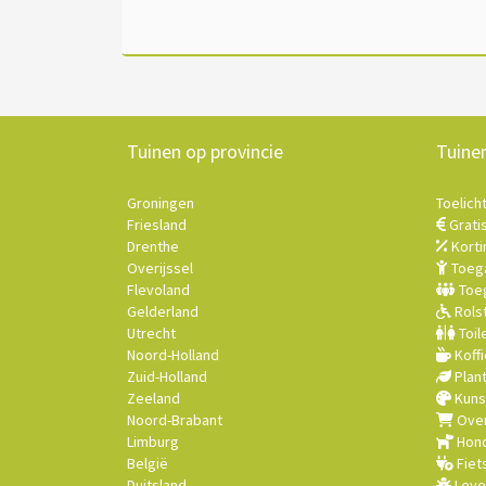
Tuinen op provincie
Tuine
Groningen
Toelich
Friesland
Grati
Drenthe
Korti
Overijssel
Toega
Flevoland
Toeg
Gelderland
Rolst
Utrecht
Toil
Noord-Holland
Koffi
Zuid-Holland
Plan
Zeeland
Kuns
Noord-Brabant
Over
Limburg
Hond
België
Fiet
Duitsland
Leve