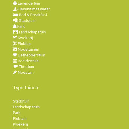
Levende tuin
Bewust met water
Bed & Breakfast
Stadstuin
Park
Landschapstuin
Kwekerij
Pluktuin
Modeltuinen
Liefhebberstuin
Beeldentuin
Theetuin
Moestuin
Type tuinen
Stadstuin
Landschapstuin
Park
Pluktuin
Kwekerij