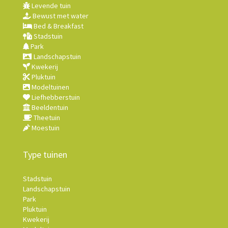
Levende tuin
Bewust met water
Bed & Breakfast
Stadstuin
Park
Landschapstuin
Kwekerij
Pluktuin
Modeltuinen
Liefhebberstuin
Beeldentuin
Theetuin
Moestuin
Type tuinen
Stadstuin
Landschapstuin
Park
Pluktuin
Kwekerij