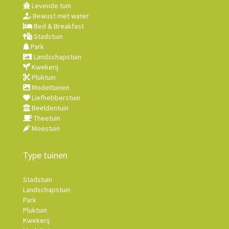
Levende tuin
Bewust met water
Bed & Breakfast
Stadstuin
Park
Landschapstuin
Kwekerij
Pluktuin
Modeltuinen
Liefhebberstuin
Beeldentuin
Theetuin
Moestuin
Type tuinen
Stadstuin
Landschapstuin
Park
Pluktuin
Kwekerij