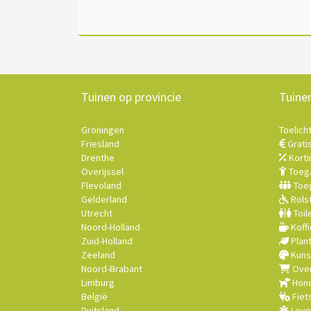
Tuinen op provincie
Tuine
Groningen
Toelich
Friesland
Grati
Drenthe
Korti
Overijssel
Toega
Flevoland
Toeg
Gelderland
Rolst
Utrecht
Toil
Noord-Holland
Koffi
Zuid-Holland
Plan
Zeeland
Kuns
Noord-Brabant
Over
Limburg
Hond
België
Fiet
Duitsland
Leve