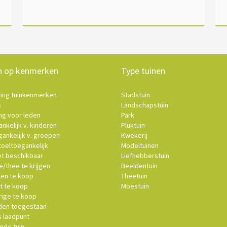
n op kenmerken
Type tuinen
ting tuinkenmerken
Stadstuin
s
Landschapstuin
ng voor leden
Park
nkelijk v. kinderen
Pluktuin
ankelijk v. groepen
Kwekerij
oeltoegankelijk
Modeltuinen
et beschikbaar
Liefhebberstuin
e/thee te krijgen
Beeldentuin
ten te koop
Theetuin
t te koop
Moestuin
ige te koop
en toegestaan
s laadpunt
nde tuin