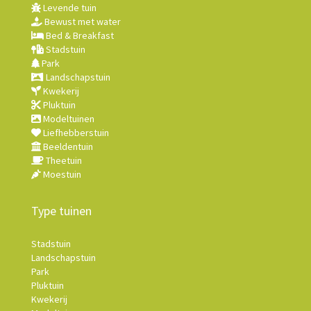
Levende tuin
Bewust met water
Bed & Breakfast
Stadstuin
Park
Landschapstuin
Kwekerij
Pluktuin
Modeltuinen
Liefhebberstuin
Beeldentuin
Theetuin
Moestuin
Type tuinen
Stadstuin
Landschapstuin
Park
Pluktuin
Kwekerij