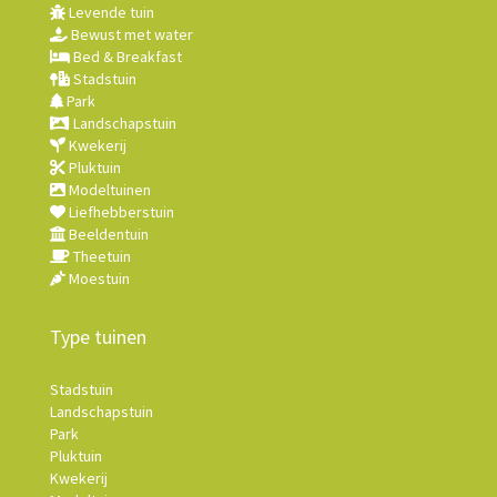
Levende tuin
Bewust met water
Bed & Breakfast
Stadstuin
Park
Landschapstuin
Kwekerij
Pluktuin
Modeltuinen
Liefhebberstuin
Beeldentuin
Theetuin
Moestuin
Type tuinen
Stadstuin
Landschapstuin
Park
Pluktuin
Kwekerij