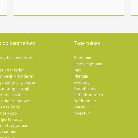
n op kenmerken
Type tuinen
ting tuinkenmerken
Stadstuin
s
Landschapstuin
ng voor leden
Park
nkelijk v. kinderen
Pluktuin
ankelijk v. groepen
Kwekerij
oeltoegankelijk
Modeltuinen
et beschikbaar
Liefhebberstuin
e/thee te krijgen
Beeldentuin
ten te koop
Theetuin
t te koop
Moestuin
ige te koop
en toegestaan
s laadpunt
nde tuin