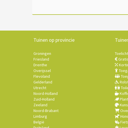
Tuinen op provincie
Tuine
Groningen
Toelich
Friesland
Grati
Drenthe
Korti
Overijssel
Toega
Flevoland
Toeg
Gelderland
Rolst
Utrecht
Toil
Noord-Holland
Koffi
Zuid-Holland
Plan
Zeeland
Kuns
Noord-Brabant
Over
Limburg
Hond
België
Fiet
Duitsland
Leve