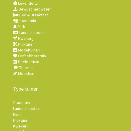
Levende tuin
Bewust met water
Bed & Breakfast
Stadstuin
Park
Landschapstuin
Kwekerij
Pluktuin
Modeltuinen
Liefhebberstuin
Beeldentuin
Theetuin
Moestuin
Type tuinen
Stadstuin
Landschapstuin
Park
Pluktuin
Kwekerij