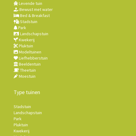
Levende tuin
Bewust met water
Bed & Breakfast
Stadstuin
Park
Landschapstuin
Kwekerij
Pluktuin
Modeltuinen
Liefhebberstuin
Beeldentuin
Theetuin
Moestuin
Type tuinen
Stadstuin
Landschapstuin
Park
Pluktuin
Kwekerij