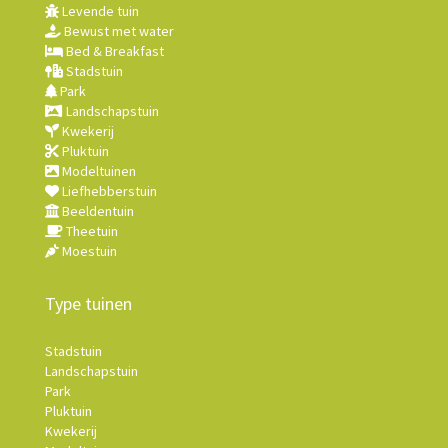
Levende tuin
Bewust met water
Bed & Breakfast
Stadstuin
Park
Landschapstuin
Kwekerij
Pluktuin
Modeltuinen
Liefhebberstuin
Beeldentuin
Theetuin
Moestuin
Type tuinen
Stadstuin
Landschapstuin
Park
Pluktuin
Kwekerij