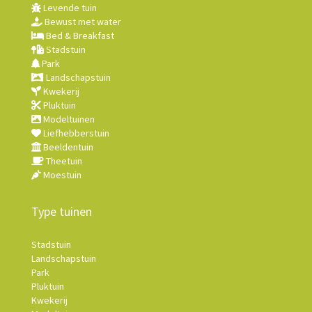
Levende tuin
Bewust met water
Bed & Breakfast
Stadstuin
Park
Landschapstuin
Kwekerij
Pluktuin
Modeltuinen
Liefhebberstuin
Beeldentuin
Theetuin
Moestuin
Type tuinen
Stadstuin
Landschapstuin
Park
Pluktuin
Kwekerij