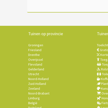
Tuinen op provincie
Tuine
Groningen
Toelich
Friesland
Grati
Drenthe
Korti
Overijssel
Toega
Flevoland
Toeg
Gelderland
Rolst
Utrecht
Toil
Noord-Holland
Koffi
Zuid-Holland
Plan
Zeeland
Kuns
Noord-Brabant
Over
Limburg
Hond
België
Fiet
Duitsland
Leve