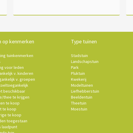
n op kenmerken
Type tuinen
ting tuinkenmerken
Stadstuin
s
Landschapstuin
ng voor leden
Park
nkelijk v. kinderen
Pluktuin
ankelijk v. groepen
Kwekerij
oeltoegankelijk
Modeltuinen
et beschikbaar
Liefhebberstuin
e/thee te krijgen
Beeldentuin
ten te koop
Theetuin
t te koop
Moestuin
ige te koop
en toegestaan
s laadpunt
nde tuin