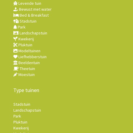
Levende tuin
Bewust met water
Bed & Breakfast
Stadstuin
Park
Landschapstuin
Kwekerij
Pluktuin
Modeltuinen
Liefhebberstuin
Beeldentuin
Theetuin
Moestuin
Type tuinen
Stadstuin
Landschapstuin
Park
Pluktuin
Kwekerij