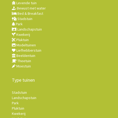
Levende tuin
Bewust met water
Bed & Breakfast
Stadstuin
Park
Landschapstuin
Kwekerij
Pluktuin
Modeltuinen
Liefhebberstuin
Beeldentuin
Theetuin
Moestuin
Type tuinen
Stadstuin
Landschapstuin
Park
Pluktuin
Kwekerij