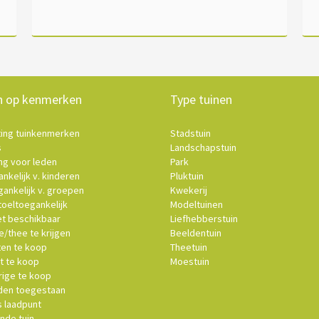
n op kenmerken
Type tuinen
ting tuinkenmerken
Stadstuin
s
Landschapstuin
ng voor leden
Park
nkelijk v. kinderen
Pluktuin
ankelijk v. groepen
Kwekerij
oeltoegankelijk
Modeltuinen
et beschikbaar
Liefhebberstuin
e/thee te krijgen
Beeldentuin
ten te koop
Theetuin
t te koop
Moestuin
ige te koop
en toegestaan
s laadpunt
nde tuin