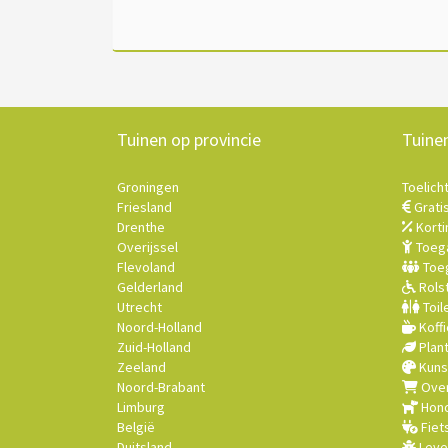
Tuinen op provincie
Tuine
Groningen
Toelich
Friesland
Grati
Drenthe
Korti
Overijssel
Toega
Flevoland
Toeg
Gelderland
Rolst
Utrecht
Toil
Noord-Holland
Koffi
Zuid-Holland
Plan
Zeeland
Kuns
Noord-Brabant
Over
Limburg
Hond
België
Fiet
Duitsland
Leve