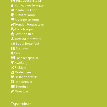
Toilet beschikbaar
Koffie/thee te krijgen
Planten te koop
Kunst te koop
Overige te koop
Honden toegestaan
Fiets laadpunt
Levende tuin
Bewust met water
Bed & Breakfast
Stadstuin
Park
Landschapstuin
Kwekerij
Pluktuin
Modeltuinen
Liefhebberstuin
Beeldentuin
Theetuin
Moestuin
Type tuinen