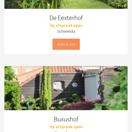
De Eexterhof
Op afspraak open
Scheemda
BEKIJK NU
Buxushof
Op afspraak open