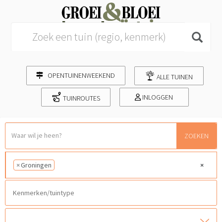
Search for:
OPENTUINENWEEKEND
ALLE TUINEN
INLOGGEN
TUINROUTES
ZOEKEN
×
Groningen
×