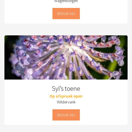
Wagenborgen
BEKIJK NU
Syl’s toene
Op afspraak open
Wildervank
BEKIJK NU