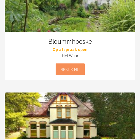
Bloummhoeske
Op afspraak open
Het Waar
BEKIJK NU