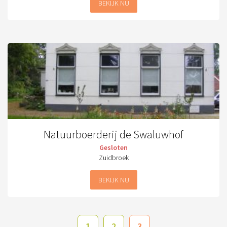
BEKIJK NU
Natuurboerderij de Swaluwhof
Gesloten
Zuidbroek
BEKIJK NU
1
2
3