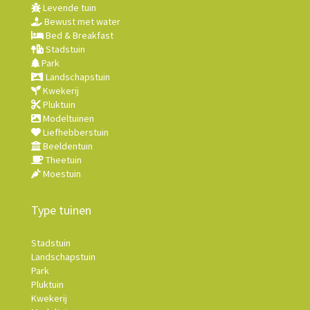
Levende tuin
Bewust met water
Bed & Breakfast
Stadstuin
Park
Landschapstuin
Kwekerij
Pluktuin
Modeltuinen
Liefhebberstuin
Beeldentuin
Theetuin
Moestuin
Type tuinen
Stadstuin
Landschapstuin
Park
Pluktuin
Kwekerij