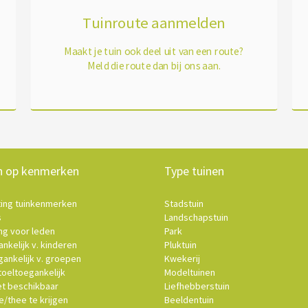
Tuinroute aanmelden
Maakt je tuin ook deel uit van een route?
Meld die route dan bij ons aan.
n op kenmerken
Type tuinen
ting tuinkenmerken
Stadstuin
s
Landschapstuin
ng voor leden
Park
nkelijk v. kinderen
Pluktuin
ankelijk v. groepen
Kwekerij
oeltoegankelijk
Modeltuinen
et beschikbaar
Liefhebberstuin
e/thee te krijgen
Beeldentuin