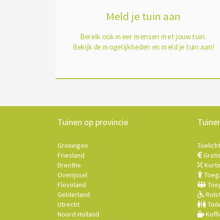
Meld je tuin aan
Bereik ook meer mensen met jouw tuin.
Bekijk de mogelijkheden en meld je tuin aan!
Tuinen op provincie
Tuine
Groningen
Toelich
Friesland
Grati
Drenthe
Korti
Overijssel
Toega
Flevoland
Toeg
Gelderland
Rolst
Utrecht
Toil
Noord-Holland
Koffi