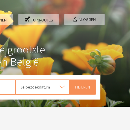
INLOGGEN
INEN
TUINROUTES
de grootste
n België
Je bezoekdatum