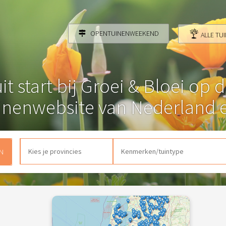
OPENTUINENWEEKEND
ALLE TU
it start bij Groei & Bloei op 
inenwebsite van Nederland e
N