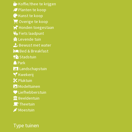
Koffie/thee te krijgen
Planten te koop
Kunst te koop
Overige te koop
Honden toegestaan
Fiets laadpunt
Levende tuin
Bewust met water
Bed & Breakfast
Stadstuin
Park
Landschapstuin
Kwekerij
Pluktuin
Modeltuinen
Liefhebberstuin
Beeldentuin
Theetuin
Moestuin
Type tuinen