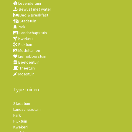
Levende tuin
Bewust met water
Bed & Breakfast
Stadstuin
Park
Landschapstuin
Kwekerij
Pluktuin
Modeltuinen
Liefhebberstuin
Beeldentuin
Theetuin
Moestuin
Type tuinen
Stadstuin
Landschapstuin
Park
Pluktuin
Kwekerij