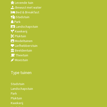
Levende tuin
Bewust met water
Bed & Breakfast
Stadstuin
Park
Landschapstuin
Kwekerij
Pluktuin
Modeltuinen
Liefhebberstuin
Beeldentuin
Theetuin
Moestuin
Type tuinen
Stadstuin
Landschapstuin
Park
Pluktuin
Kwekerij