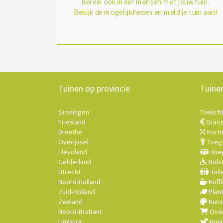
Bereik ook meer mensen met jouw tuin.
Bekijk de mogelijkheden en meld je tuin aan!
Tuinen op provincie
Tuine
Groningen
Toelich
Friesland
Grati
Drenthe
Korti
Overijssel
Toega
Flevoland
Toeg
Gelderland
Rolst
Utrecht
Toil
Noord-Holland
Koffi
Zuid-Holland
Plan
Zeeland
Kuns
Noord-Brabant
Over
Limburg
Hond