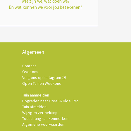
Wie zijn we, wat doen we?
En wat kunnen we voor jou betekenen?
Algemeen
Contact
Over ons
Volg ons op Instagram
Open Tuinen Weekend
Tuin aanmelden
Upgraden naar Groei & Bloei Pro
Tuin afmelden
Wijzigen vermelding
Toelichting tuinkenmerken
Algemene voorwaarden