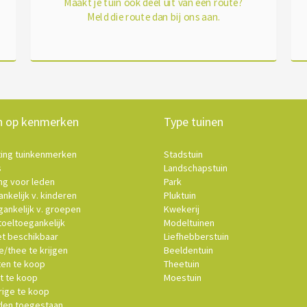
Maakt je tuin ook deel uit van een route?
Meld die route dan bij ons aan.
n op kenmerken
Type tuinen
ting tuinkenmerken
Stadstuin
s
Landschapstuin
ng voor leden
Park
nkelijk v. kinderen
Pluktuin
ankelijk v. groepen
Kwekerij
oeltoegankelijk
Modeltuinen
et beschikbaar
Liefhebberstuin
e/thee te krijgen
Beeldentuin
ten te koop
Theetuin
t te koop
Moestuin
ige te koop
en toegestaan