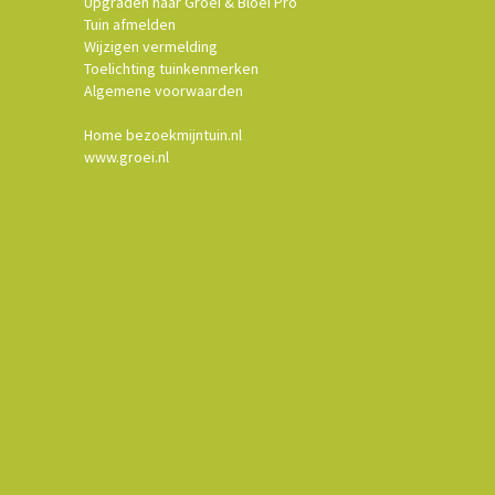
Upgraden naar Groei & Bloei Pro
Tuin afmelden
Wijzigen vermelding
Toelichting tuinkenmerken
Algemene voorwaarden
Home bezoekmijntuin.nl
www.groei.nl