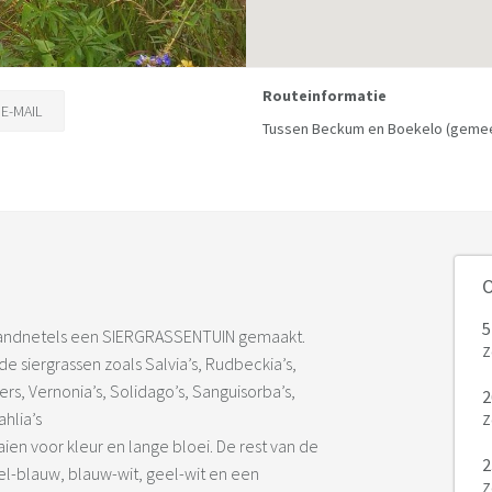
Routeinformatie
E-MAIL
Tussen Beckum en Boekelo (gemeen
O
5
randnetels een SIERGRASSENTUIN gemaakt.
Z
e siergrassen zoals Salvia’s, Rudbeckia’s,
ters, Vernonia’s, Solidago’s, Sanguisorba’s,
2
hlia’s
Z
ien voor kleur en lange bloei. De rest van de
2
el-blauw, blauw-wit, geel-wit en een
Z