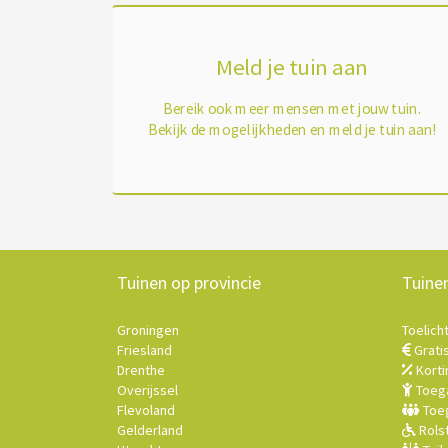
Meld je tuin aan
Bereik ook meer mensen met jouw tuin.
Bekijk de mogelijkheden en meld je tuin aan!
Tuinen op provincie
Tuine
Groningen
Toelich
Friesland
Grati
Drenthe
Korti
Overijssel
Toega
Flevoland
Toeg
Gelderland
Rolst