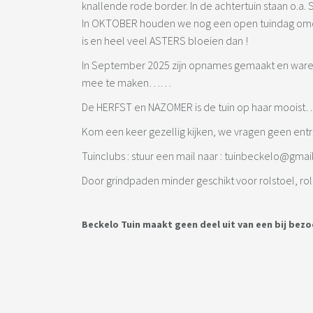
knallende rode border. In de achtertuin staan o.a. Sa
In OKTOBER houden we nog een open tuindag omdat
is en heel veel ASTERS bloeien dan !
In September 2025 zijn opnames gemaakt en waren 
mee te maken……
De HERFST en NAZOMER is de tuin op haar moois
Kom een keer gezellig kijken, we vragen geen entre
Tuinclubs : stuur een mail naar : tuinbeckelo@gma
Door grindpaden minder geschikt voor rolstoel, roll
Beckelo Tuin maakt geen deel uit van een bij bez