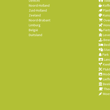
Utrecht
Toil
Noord-Holland
Koffi
Zuid-Holland
Plan
Zeeland
Kuns
Noord-Brabant
Over
Limburg
Hond
België
Fiet
Duitsland
Leve
Bewu
Bed 
Stad
Park
Land
Kwek
Plukt
Mode
Lief
Beel
Thee
Moes