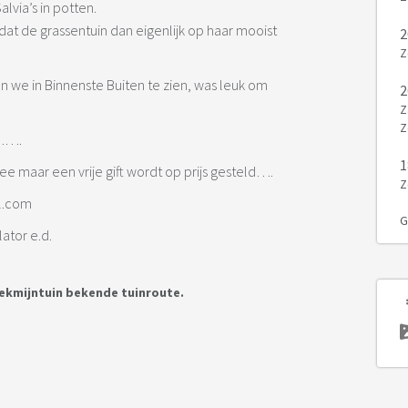
lvia’s in potten.
 de grassentuin dan eigenlijk op haar mooist
2
Z
we in Binnenste Buiten te zien, was leuk om
2
Z
Z
t…….
1
e maar een vrije gift wordt op prijs gesteld….
Z
il.com
G
ator e.d.
oekmijntuin bekende tuinroute.