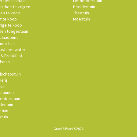
et beschikbaar
Liefhebberstuin
e/thee te krijgen
Beeldentuin
ten te koop
Theetuin
t te koop
Moestuin
ige te koop
en toegestaan
s laadpunt
nde tuin
st met water
& Breakfast
stuin
schapstuin
erij
uin
ltuinen
hebberstuin
dentuin
tuin
tuin
Groei & Bloei ©2026