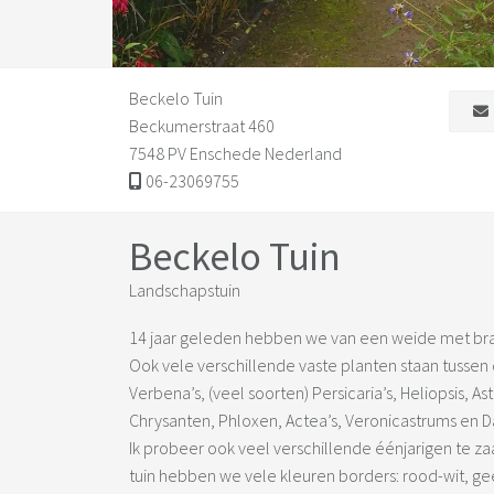
Beckelo Tuin
Beckumerstraat 460
7548 PV Enschede Nederland
06-23069755
Beckelo Tuin
Landschapstuin
14 jaar geleden hebben we van een weide met b
Ook vele verschillende vaste planten staan tussen d
Verbena’s, (veel soorten) Persicaria’s, Heliopsis, As
Chrysanten, Phloxen, Actea’s, Veronicastrums en Da
Ik probeer ook veel verschillende éénjarigen te zaa
tuin hebben we vele kleuren borders: rood-wit, ge