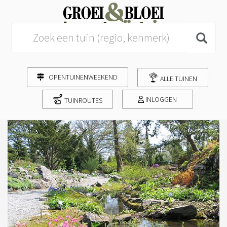
Search for:
OPENTUINENWEEKEND
ALLE TUINEN
INLOGGEN
TUINROUTES