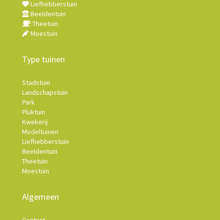
Liefhebberstuin
Beeldentuin
Theetuin
Moestuin
Type tuinen
Stadstuin
Landschapstuin
Park
Pluktuin
Kwekerij
Modeltuinen
Liefhebberstuin
Beeldentuin
Theetuin
Moestuin
Algemeen
Contact