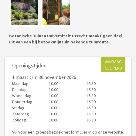
Botanische Tuinen Universiteit Utrecht maakt geen deel
uit van een bij bezoekmijntuin bekende tuinroute.
VANDAAG
Openingstijden
GEOPEND
1 maart
t/m 30 november 2026
Maandag
10.00
16.30
Dinsdag
10.00
16.30
Woensdag
10.00
16.30
Donderdag
10.00
16.30
Vrijdag
10.00
16.30
Zaterdag
10.00
16.30
Zondag
10.00
16.30
Vul voor een groepsbezoek het formulier in op onze website.