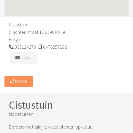
Cistustuin
Slachterijstraat 17 2390 Malle
België
033124273
0478257188
E-MAIL
ROUTE
Cistustuin
Modeltuinen
Borders met talrijke vaste planten op kleur.