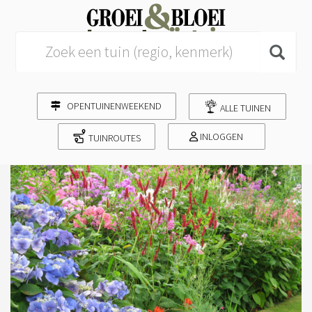
Search for:
OPENTUINENWEEKEND
ALLE TUINEN
INLOGGEN
TUINROUTES