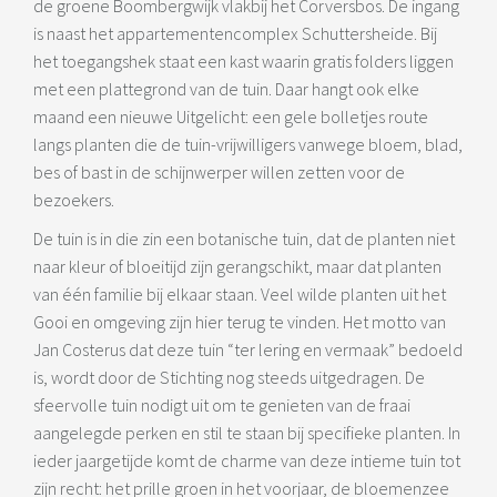
de groene Boombergwijk vlakbij het Corversbos. De ingang
is naast het appartementencomplex Schuttersheide. Bij
het toegangshek staat een kast waarin gratis folders liggen
met een plattegrond van de tuin. Daar hangt ook elke
maand een nieuwe Uitgelicht: een gele bolletjes route
langs planten die de tuin-vrijwilligers vanwege bloem, blad,
bes of bast in de schijnwerper willen zetten voor de
bezoekers.
De tuin is in die zin een botanische tuin, dat de planten niet
naar kleur of bloeitijd zijn gerangschikt, maar dat planten
van één familie bij elkaar staan. Veel wilde planten uit het
Gooi en omgeving zijn hier terug te vinden. Het motto van
Jan Costerus dat deze tuin “ter lering en vermaak” bedoeld
is, wordt door de Stichting nog steeds uitgedragen. De
sfeervolle tuin nodigt uit om te genieten van de fraai
aangelegde perken en stil te staan bij specifieke planten. In
ieder jaargetijde komt de charme van deze intieme tuin tot
zijn recht: het prille groen in het voorjaar, de bloemenzee