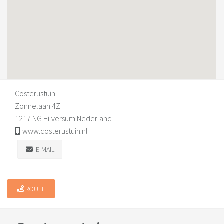
Costerustuin
Zonnelaan 4Z
1217 NG Hilversum Nederland
www.costerustuin.nl
E-MAIL
ROUTE