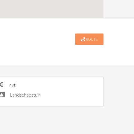
ROUTE
nvt
Landschapstuin