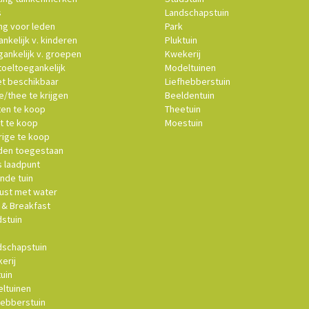
s
Landschapstuin
ng voor leden
Park
nkelijk v. kinderen
Pluktuin
ankelijk v. groepen
Kwekerij
oeltoegankelijk
Modeltuinen
et beschikbaar
Liefhebberstuin
e/thee te krijgen
Beeldentuin
ten te koop
Theetuin
t te koop
Moestuin
ige te koop
en toegestaan
s laadpunt
nde tuin
st met water
& Breakfast
stuin
schapstuin
erij
uin
ltuinen
hebberstuin