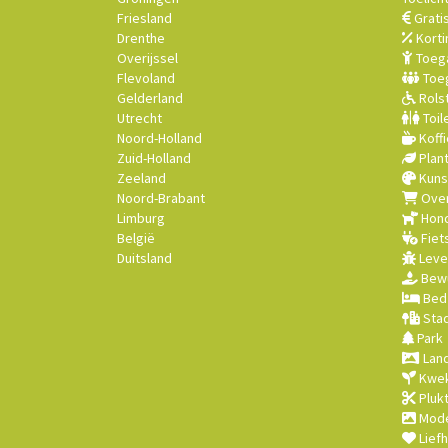
Friesland
Grati
Drenthe
Korti
Overijssel
Toega
Flevoland
Toeg
Gelderland
Rolst
Utrecht
Toil
Noord-Holland
Koffi
Zuid-Holland
Plan
Zeeland
Kuns
Noord-Brabant
Over
Limburg
Hond
België
Fiet
Duitsland
Leve
Bewu
Bed 
Stad
Park
Land
Kwek
Plukt
Mode
Lief