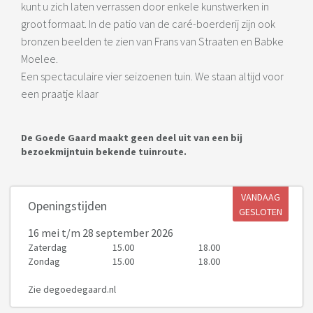
kunt u zich laten verrassen door enkele kunstwerken in
groot formaat. In de patio van de caré-boerderij zijn ook
bronzen beelden te zien van Frans van Straaten en Babke
Moelee.
Een spectaculaire vier seizoenen tuin. We staan altijd voor
een praatje klaar
De Goede Gaard maakt geen deel uit van een bij
bezoekmijntuin bekende tuinroute.
VANDAAG
Openingstijden
GESLOTEN
16 mei
t/m 28 september 2026
Zaterdag
15.00
18.00
Zondag
15.00
18.00
Zie degoedegaard.nl