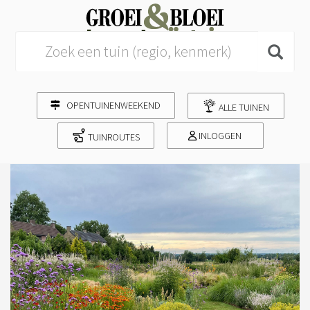
Search for:
OPENTUINENWEEKEND
ALLE TUINEN
INLOGGEN
TUINROUTES