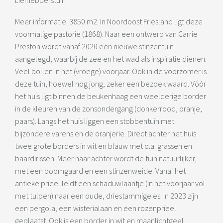
Meer informatie. 3850 m2. In Noordoost Friesland ligt deze
voormalige pastorie (1868). Naar een ontwerp van Carrie
Preston wordt vanaf 2020 een nieuwe stinzentuin
aangelegd, waarbij de zee en het wad als inspiratie dienen.
Veel bollen in het (vroege) voorjaar. Ook in de voorzomer is
deze tuin, hoewel nog jong, zeker een bezoek waard. Vóór
het huis ligt binnen de beukenhaag een weelderige border
in de kleuren van de zonsondergang (donkerrood, oranje,
paars). Langs het huis liggen een stobbentuin met
bijzondere varens en de oranjerie. Direct achter het huis
twee grote borders in wit en blauw met o.a. grassen en
baardirissen. Meer naar achter wordt de tuin natuurlijker,
met een boomgaard en een stinzenweide. Vanaf het
antieke prieel leidt een schaduwlaantje (in het voorjaar vol
met tulpen) naar een oude, driestammige es. In 2023 zijn
een pergola, een wisterialaan en een rozenprieel
geplaatst. Ook is een border in wit en maanlichtgeel