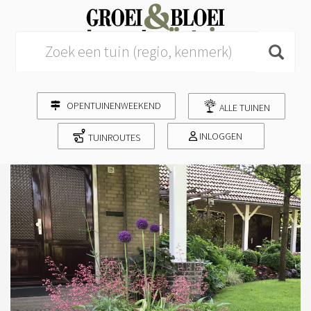
Search for:
OPENTUINENWEEKEND
ALLE TUINEN
INLOGGEN
TUINROUTES