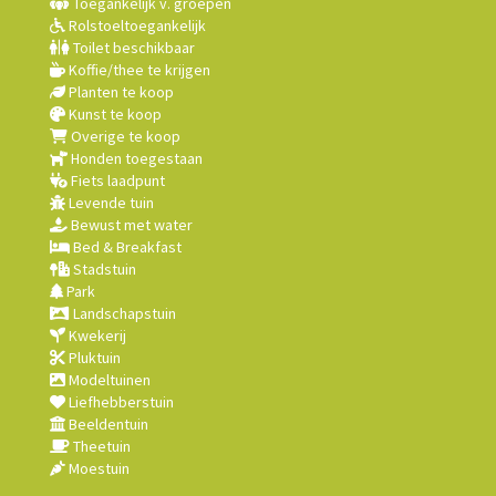
Toegankelijk v. groepen
Rolstoeltoegankelijk
Toilet beschikbaar
Koffie/thee te krijgen
Planten te koop
Kunst te koop
Overige te koop
Honden toegestaan
Fiets laadpunt
Levende tuin
Bewust met water
Bed & Breakfast
Stadstuin
Park
Landschapstuin
Kwekerij
Pluktuin
Modeltuinen
Liefhebberstuin
Beeldentuin
Theetuin
Moestuin