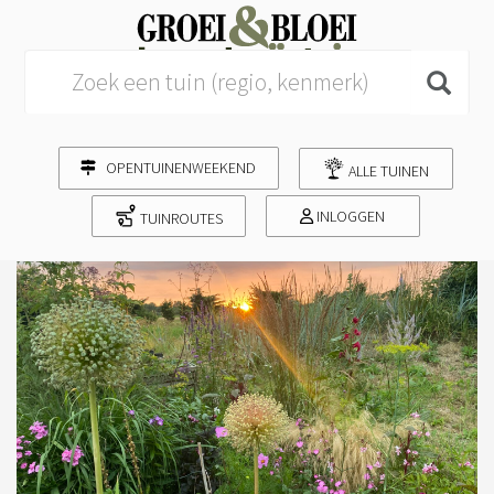
Search for:
OPENTUINENWEEKEND
ALLE TUINEN
INLOGGEN
TUINROUTES