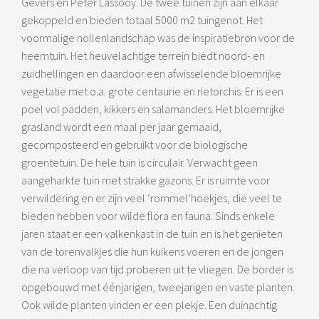
Gevers en Peter Lassooy. De twee tuinen zijn aan elkaar
gekoppeld en bieden totaal 5000 m2 tuingenot. Het
voormalige nollenlandschap was de inspiratiebron voor de
heemtuin. Het heuvelachtige terrein biedt noord- en
zuidhellingen en daardoor een afwisselende bloemrijke
vegetatie met o.a. grote centaurie en rietorchis. Er is een
poel vol padden, kikkers en salamanders. Het bloemrijke
grasland wordt een maal per jaar gemaaid,
gecomposteerd en gebruikt voor de biologische
groentetuin. De hele tuin is circulair. Verwacht geen
aangeharkte tuin met strakke gazons. Er is ruimte voor
verwildering en er zijn veel ‘rommel’hoekjes, die veel te
bieden hebben voor wilde flora en fauna. Sinds enkele
jaren staat er een valkenkast in de tuin en is het genieten
van de torenvalkjes die hun kuikens voeren en de jongen
die na verloop van tijd proberen uit te vliegen. De border is
opgebouwd met éénjarigen, tweejarigen en vaste planten.
Ook wilde planten vinden er een plekje. Een duinachtig