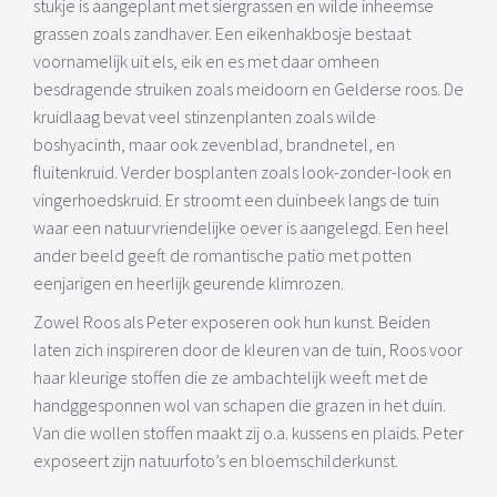
stukje is aangeplant met siergrassen en wilde inheemse
grassen zoals zandhaver. Een eikenhakbosje bestaat
voornamelijk uit els, eik en es met daar omheen
besdragende struiken zoals meidoorn en Gelderse roos. De
kruidlaag bevat veel stinzenplanten zoals wilde
boshyacinth, maar ook zevenblad, brandnetel, en
fluitenkruid. Verder bosplanten zoals look-zonder-look en
vingerhoedskruid. Er stroomt een duinbeek langs de tuin
waar een natuurvriendelijke oever is aangelegd. Een heel
ander beeld geeft de romantische patio met potten
eenjarigen en heerlijk geurende klimrozen.
Zowel Roos als Peter exposeren ook hun kunst. Beiden
laten zich inspireren door de kleuren van de tuin, Roos voor
haar kleurige stoffen die ze ambachtelijk weeft met de
handggesponnen wol van schapen die grazen in het duin.
Van die wollen stoffen maakt zij o.a. kussens en plaids. Peter
exposeert zijn natuurfoto’s en bloemschilderkunst.