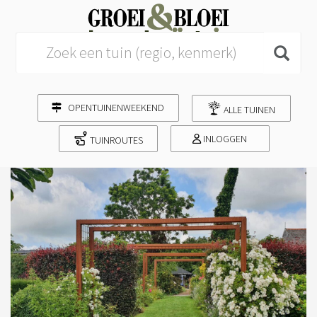
Search for:
OPENTUINENWEEKEND
ALLE TUINEN
INLOGGEN
TUINROUTES