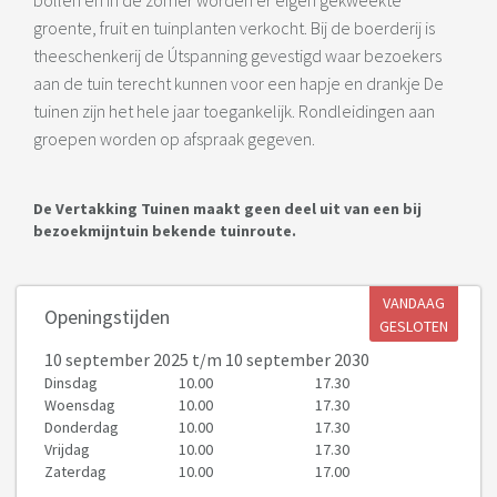
groente, fruit en tuinplanten verkocht. Bij de boerderij is
theeschenkerij de Útspanning gevestigd waar bezoekers
aan de tuin terecht kunnen voor een hapje en drankje De
tuinen zijn het hele jaar toegankelijk. Rondleidingen aan
groepen worden op afspraak gegeven.
De Vertakking Tuinen maakt geen deel uit van een bij
bezoekmijntuin bekende tuinroute.
VANDAAG
Openingstijden
GESLOTEN
10 september 2025
t/m 10 september 2030
Dinsdag
10.00
17.30
Woensdag
10.00
17.30
Donderdag
10.00
17.30
Vrijdag
10.00
17.30
Zaterdag
10.00
17.00