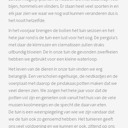
bijen, hommels en vlinders. Er staan heel veel soorten in en
elk jaar zien we waar we nog wat kunnen veranderen dus is
het nooit hetzelfde.
In het voorjaar brengen de bollen het tuin seizoen en het
hele jaar rond is de tuin een lust voor het oog. De pergola’s
met daar de klimrozen en clematissen zullen straks
uitbundig bloeien. De In onze tuin de gevonden zwerfkeien
hebben we gebruikt voor een kleine waterloop.
Het leven van de dieren in onze tuin vinden we erg
belangrijk. Een verscholen egelhuisje, de nestkastjes en de
voerplaat met daarop de pindakaas potten maken dat we
veel dieren zien. We zorgen het hele jaar voor dat de
potten vol zijn en genieten ook vanuit het huis van de vele
mussen koolmeesjes en de specht die daarvan eten.
De tuin is een weerspiegeling van wie we zijn vandaar dat
we de tuin ook zo genoemd hebben. Het tuinieren geeft
ons veel voldoening en we kunnen er ook, zittend op ons