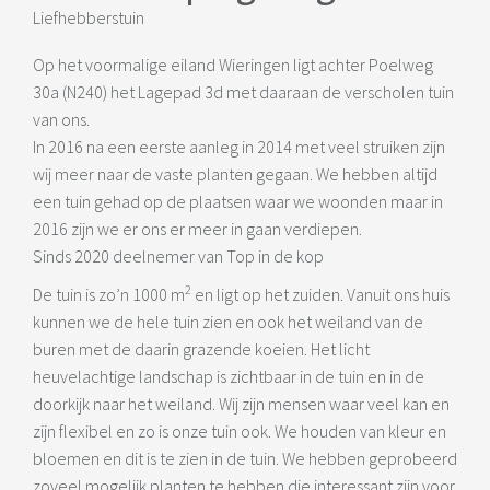
Liefhebberstuin
Op het voormalige eiland Wieringen ligt achter Poelweg
30a (N240) het Lagepad 3d met daaraan de verscholen tuin
van ons.
In 2016 na een eerste aanleg in 2014 met veel struiken zijn
wij meer naar de vaste planten gegaan. We hebben altijd
een tuin gehad op de plaatsen waar we woonden maar in
2016 zijn we er ons er meer in gaan verdiepen.
Sinds 2020 deelnemer van Top in de kop
2
De tuin is zo’n 1000 m
en ligt op het zuiden. Vanuit ons huis
kunnen we de hele tuin zien en ook het weiland van de
buren met de daarin grazende koeien. Het licht
heuvelachtige landschap is zichtbaar in de tuin en in de
doorkijk naar het weiland. Wij zijn mensen waar veel kan en
zijn flexibel en zo is onze tuin ook. We houden van kleur en
bloemen en dit is te zien in de tuin. We hebben geprobeerd
zoveel mogelijk planten te hebben die interessant zijn voor