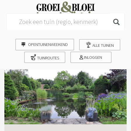
Search for:
OPENTUINENWEEKEND
ALLE TUINEN
INLOGGEN
TUINROUTES