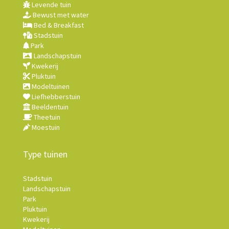
Levende tuin
Bewust met water
Bed & Breakfast
Stadstuin
Park
Landschapstuin
Kwekerij
Pluktuin
Modeltuinen
Liefhebberstuin
Beeldentuin
Theetuin
Moestuin
Type tuinen
Stadstuin
Landschapstuin
Park
Pluktuin
Kwekerij