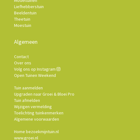
Modeltuinen
Liefhebberstuin
Beeldentuin
Theetuin
Moestuin
Algemeen
Contact
Over ons
Volg ons op Instagram
Open Tuinen Weekend
Tuin aanmelden
Upgraden naar Groei & Bloei Pro
Tuin afmelden
Wijzigen vermelding
Toelichting tuinkenmerken
Algemene voorwaarden
Home bezoekmijntuin.nl
www.groei.nl