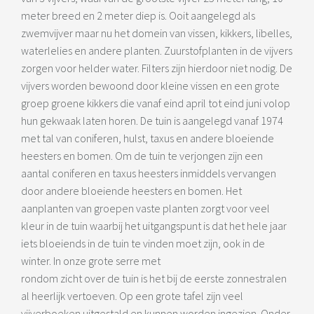
meter breed en 2 meter diep is. Ooit aangelegd als
zwemvijver maar nu het domein van vissen, kikkers, libelles,
waterlelies en andere planten. Zuurstofplanten in de vijvers
zorgen voor helder water. Filters zijn hierdoor niet nodig. De
vijvers worden bewoond door kleine vissen en een grote
groep groene kikkers die vanaf eind april tot eind juni volop
hun gekwaak laten horen. De tuin is aangelegd vanaf 1974
met tal van coniferen, hulst, taxus en andere bloeiende
heesters en bomen. Om de tuin te verjongen zijn een
aantal coniferen en taxus heesters inmiddels vervangen
door andere bloeiende heesters en bomen. Het
aanplanten van groepen vaste planten zorgt voor veel
kleur in de tuin waarbij het uitgangspunt is dat het hele jaar
iets bloeiends in de tuin te vinden moet zijn, ook in de
winter. In onze grote serre met
rondom zicht over de tuin is het bij de eerste zonnestralen
al heerlijk vertoeven. Op een grote tafel zijn veel
vijverboeken uitgestald en kunnen worden ingezien. Onder