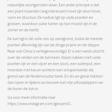
natuurlijke soortgenoten staan. Een ander principe is dat
een plant maanden lang interessant moet zijn door bloei,
vorm en structuur. De nadruk ligt op vaste planten en
grassen, waardoor zulke tuinen op hun mooist zijn in de
zomer en de herfst.
De tuin ligt in de volle zon op zandgrond, zodat de meeste
planten afkomstig zijn van de droge prairie en de steppe.
Maar ook China is vertegenwoordigd. Er is een weids uitzicht
over de velden om de tuin heen. Naast vlakken met vaste
planten zijn er een vijver en een sloot, een waterput, een
moestuin met kas en achterin een schapenweide die
grenst aan de Nederwoudse beek. En als we geluk hebben
dan lopen er tijdens uw bezoek wat vrije uitloopkippen van
de buren de tuin in.
Ga voor meer informatie naar
https://www.instagram.com/gieszen01.