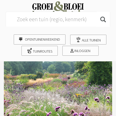
Search for:
OPENTUINENWEEKEND
ALLE TUINEN
INLOGGEN
TUINROUTES