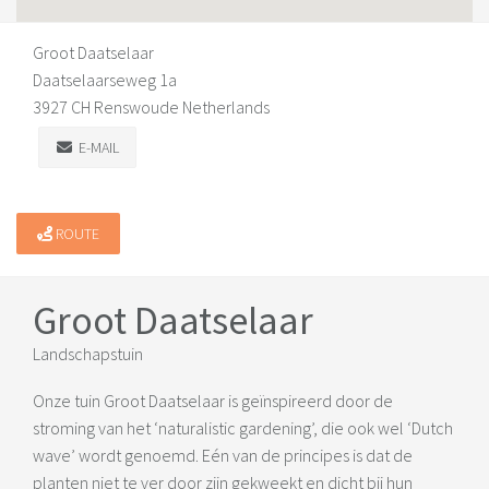
Groot Daatselaar
Daatselaarseweg 1a
3927 CH Renswoude Netherlands
E-MAIL
ROUTE
Groot Daatselaar
Landschapstuin
Onze tuin Groot Daatselaar is geïnspireerd door de
stroming van het ‘naturalistic gardening’, die ook wel ‘Dutch
wave’ wordt genoemd. Eén van de principes is dat de
planten niet te ver door zijn gekweekt en dicht bij hun