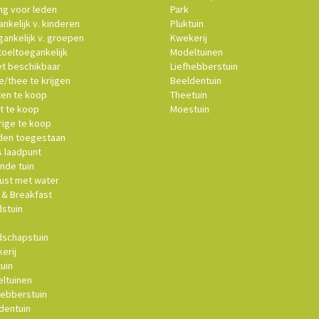
ng voor leden
Park
nkelijk v. kinderen
Pluktuin
ankelijk v. groepen
Kwekerij
oeltoegankelijk
Modeltuinen
et beschikbaar
Liefhebberstuin
e/thee te krijgen
Beeldentuin
ten te koop
Theetuin
t te koop
Moestuin
ige te koop
en toegestaan
s laadpunt
nde tuin
st met water
& Breakfast
stuin
schapstuin
erij
uin
ltuinen
hebberstuin
dentuin