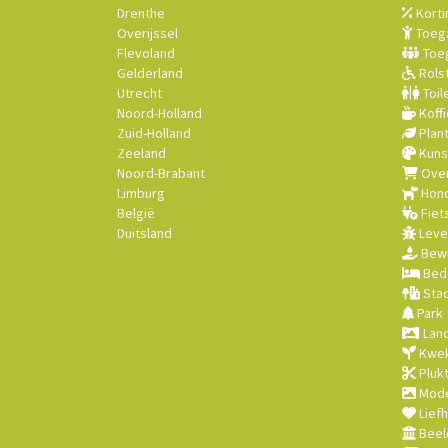
Drenthe
Korti
Overijssel
Toega
Flevoland
Toeg
Gelderland
Rolst
Utrecht
Toil
Noord-Holland
Koffi
Zuid-Holland
Plan
Zeeland
Kuns
Noord-Brabant
Over
Limburg
Hond
België
Fiet
Duitsland
Leve
Bewu
Bed 
Stad
Park
Land
Kwek
Plukt
Mode
Lief
Beel