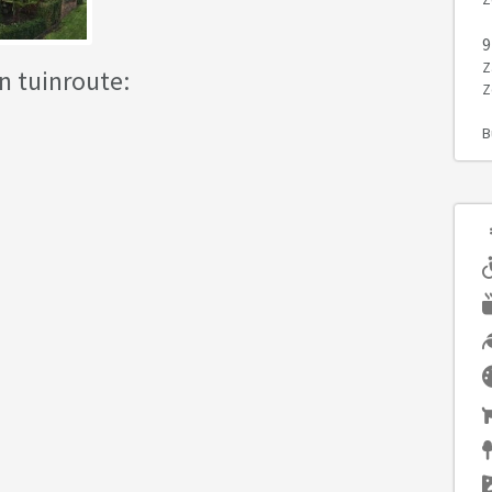
9
Z
n tuinroute:
Z
B