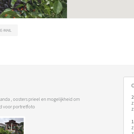
E-MAIL
O
2
eranda , oosters prieel en mogelijkheid om
Z
d voor portretfoto
Z
1
Z
Z