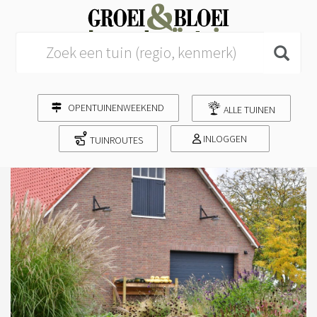
Search for:
OPENTUINENWEEKEND
ALLE TUINEN
INLOGGEN
TUINROUTES