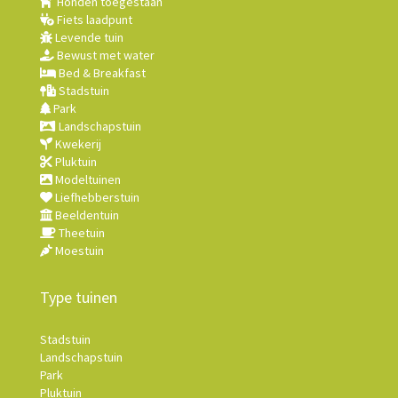
Honden toegestaan
Fiets laadpunt
Levende tuin
Bewust met water
Bed & Breakfast
Stadstuin
Park
Landschapstuin
Kwekerij
Pluktuin
Modeltuinen
Liefhebberstuin
Beeldentuin
Theetuin
Moestuin
Type tuinen
Stadstuin
Landschapstuin
Park
Pluktuin