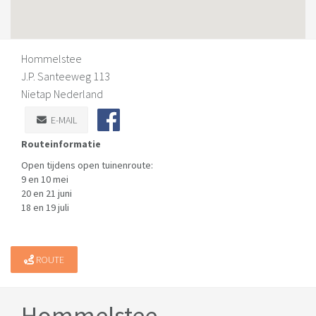
Hommelstee
J.P. Santeeweg 113
Nietap Nederland
E-MAIL
Routeinformatie
Open tijdens open tuinenroute:
9 en 10 mei
20 en 21 juni
18 en 19 juli
ROUTE
Hommelstee