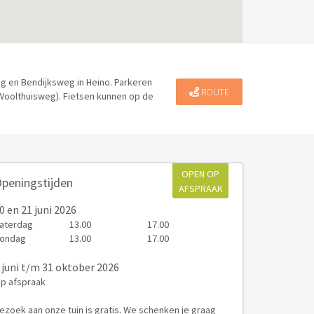
g en Bendijksweg in Heino. Parkeren
ROUTE
(Woolthuisweg). Fietsen kunnen op de
OPEN OP
peningstijden
AFSPRAAK
0
en 21 juni 2026
aterdag
13.00
17.00
ondag
13.00
17.00
 juni
t/m 31 oktober 2026
p afspraak
ezoek aan onze tuin is gratis. We schenken je graag