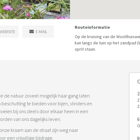
Routeinformatie
WEBSITE
E-MAIL
Op de kruising van de Woolthuiswe
kan langs de tuin op het zandpad 
oprit staan.
O
2
e de natuur zoveel mogelijk haar gang laten
Z
n beschutting te bieden voor bijen, vlinders en
Z
eien bij ons deels door elkaar heen in een
worden van ons dagelijks leven.
6
O
onze kraam aan de straat zijn weg naar
r een vrijwillige bijdrage.
B