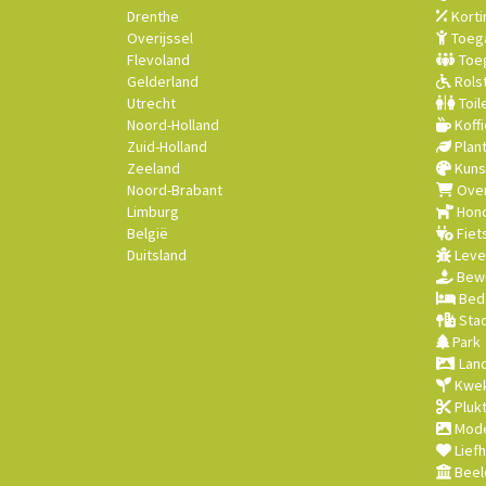
Drenthe
Korti
Overijssel
Toega
Flevoland
Toeg
Gelderland
Rolst
Utrecht
Toil
Noord-Holland
Koffi
Zuid-Holland
Plan
Zeeland
Kuns
Noord-Brabant
Over
Limburg
Hond
België
Fiet
Duitsland
Leve
Bewu
Bed 
Stad
Park
Land
Kwek
Plukt
Mode
Lief
Beel