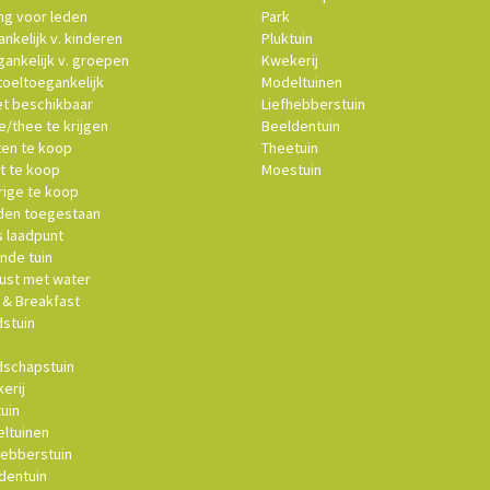
ng voor leden
Park
nkelijk v. kinderen
Pluktuin
ankelijk v. groepen
Kwekerij
oeltoegankelijk
Modeltuinen
et beschikbaar
Liefhebberstuin
e/thee te krijgen
Beeldentuin
ten te koop
Theetuin
t te koop
Moestuin
ige te koop
en toegestaan
s laadpunt
nde tuin
st met water
& Breakfast
stuin
schapstuin
erij
uin
ltuinen
hebberstuin
dentuin