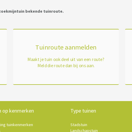
ezoekmijntuin bekende tuinroute.
Tuinroute aanmelden
Maakt je tuin ook deel uit van een route?
Meld die route dan bij ons aan.
n op kenmerken
Type tuinen
ting tuinkenmerken
Stadstuin
s
Landschapstuin