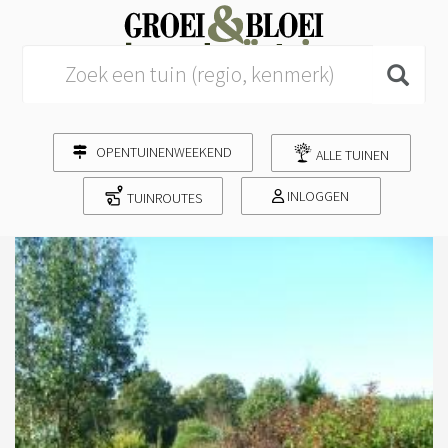
Search for:
OPENTUINENWEEKEND
ALLE TUINEN
INLOGGEN
TUINROUTES