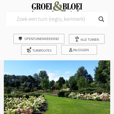
Search for:
OPENTUINENWEEKEND
ALLE TUINEN
INLOGGEN
TUINROUTES