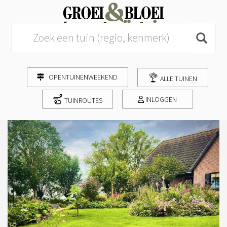
Search for:
OPENTUINENWEEKEND
ALLE TUINEN
INLOGGEN
TUINROUTES