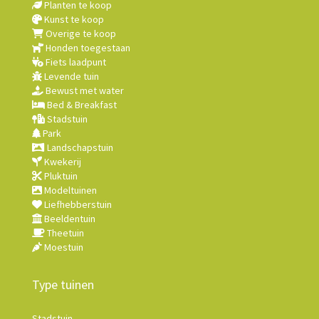
Planten te koop
Kunst te koop
Overige te koop
Honden toegestaan
Fiets laadpunt
Levende tuin
Bewust met water
Bed & Breakfast
Stadstuin
Park
Landschapstuin
Kwekerij
Pluktuin
Modeltuinen
Liefhebberstuin
Beeldentuin
Theetuin
Moestuin
Type tuinen
Stadstuin