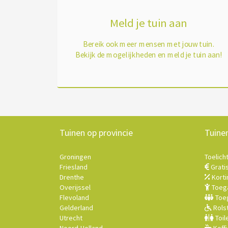
Meld je tuin aan
Bereik ook meer mensen met jouw tuin.
Bekijk de mogelijkheden en meld je tuin aan!
Tuinen op provincie
Tuine
Groningen
Toelich
Friesland
Grati
Drenthe
Korti
Overijssel
Toega
Flevoland
Toeg
Gelderland
Rolst
Utrecht
Toil