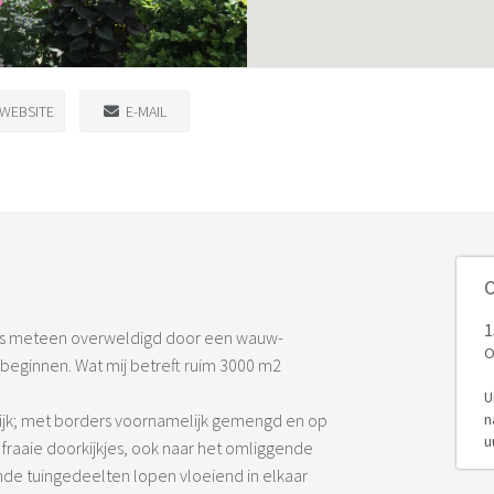
WEBSITE
E-MAIL
O
1
ers meteen overweldigd door een wauw-
O
 beginnen. Wat mij betreft ruim 3000 m2
U
urrijk; met borders voornamelijk gemengd en op
n
u
n fraaie doorkijkjes, ook naar het omliggende
nde tuingedeelten lopen vloeiend in elkaar