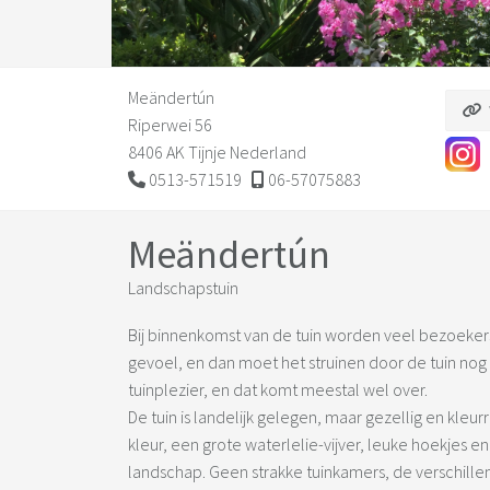
Meändertún
Riperwei 56
8406 AK Tijnje Nederland
0513-571519
06-57075883
Meändertún
Landschapstuin
Bij binnenkomst van de tuin worden veel bezoek
gevoel, en dan moet het struinen door de tuin nog
tuinplezier, en dat komt meestal wel over.
De tuin is landelijk gelegen, maar gezellig en kle
kleur, een grote waterlelie-vijver, leuke hoekjes e
landschap. Geen strakke tuinkamers, de verschille