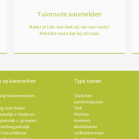
Tuinroute aanmelden
Maakt je tuin ook deel uit van een route?
Meld die route dan bij ons aan.
n op kenmerken
Type tuinen
ting tuinkenmerken
Stadstuin
s
Landschapstuin
ng voor leden
Park
nkelijk v. kinderen
Pluktuin
ankelijk v. groepen
Kwekerij
oeltoegankelijk
Modeltuinen
et beschikbaar
Liefhebberstuin