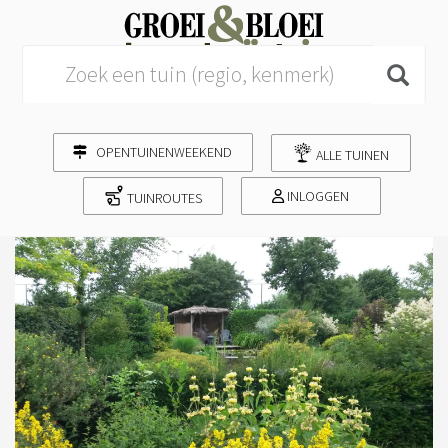
Search for:
OPENTUINENWEEKEND
ALLE TUINEN
INLOGGEN
TUINROUTES