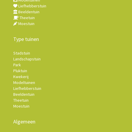
Modeltuinen
Liefhebberstuin
Beeldentuin
Theetuin
Moestuin
Type tuinen
Stadstuin
Landschapstuin
Park
Pluktuin
Kwekerij
Modeltuinen
Liefhebberstuin
Beeldentuin
Theetuin
Moestuin
Algemeen