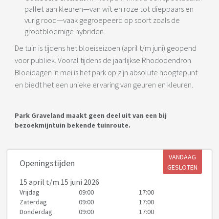
pallet aan kleuren—van wit en roze tot dieppaars en
vurig rood—vaak gegroepeerd op soort zoals de
grootbloemige hybriden.
De tuin is tijdens het bloeiseizoen (april t/m juni) geopend
voor publiek. Vooral tijdens de jaarlijkse Rhododendron
Bloeidagen in mei is het park op zijn absolute hoogtepunt
en biedt het een unieke ervaring van geuren en kleuren.
Park Graveland maakt geen deel uit van een bij
bezoekmijntuin bekende tuinroute.
VANDAAG
Openingstijden
GESLOTEN
15 april
t/m 15 juni 2026
Vrijdag
09:00
17:00
Zaterdag
09:00
17:00
Donderdag
09:00
17:00