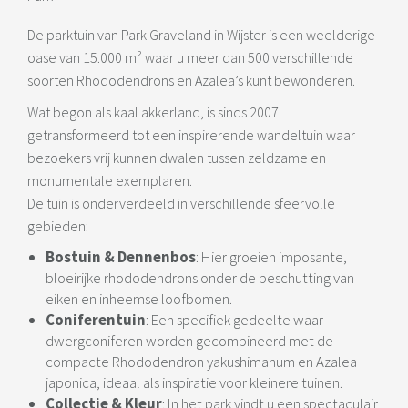
De parktuin van Park Graveland in Wijster is een weelderige
oase van 15.000 m² waar u meer dan 500 verschillende
soorten Rhododendrons en Azalea’s kunt bewonderen.
Wat begon als kaal akkerland, is sinds 2007
getransformeerd tot een inspirerende wandeltuin waar
bezoekers vrij kunnen dwalen tussen zeldzame en
monumentale exemplaren.
De tuin is onderverdeeld in verschillende sfeervolle
gebieden:
Bostuin & Dennenbos
: Hier groeien imposante,
bloeirijke rhododendrons onder de beschutting van
eiken en inheemse loofbomen.
Coniferentuin
: Een specifiek gedeelte waar
dwergconiferen worden gecombineerd met de
compacte Rhododendron yakushimanum en Azalea
japonica, ideaal als inspiratie voor kleinere tuinen.
Collectie & Kleur
: In het park vindt u een spectaculair