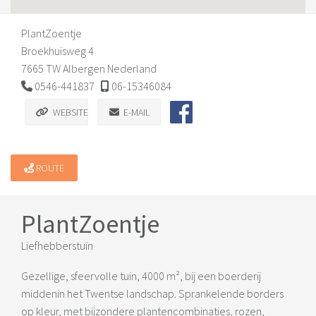
PlantZoentje
Broekhuisweg 4
7665 TW Albergen Nederland
0546-441837
06-15346084
WEBSITE
E-MAIL
ROUTE
PlantZoentje
Liefhebberstuin
Gezellige, sfeervolle tuin, 4000 m², bij een boerderij
middenin het Twentse landschap. Sprankelende borders
op kleur, met bijzondere plantencombinaties, rozen,